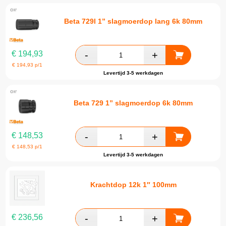
Beta 729l 1” slagmoerdop lang 6k 80mm
€
194,93
€
194,93
p/1
Levertijd 3-5 werkdagen
Beta 729 1” slagmoerdop 6k 80mm
€
148,53
€
148,53
p/1
Levertijd 3-5 werkdagen
Krachtdop 12k 1″ 100mm
€
236,56