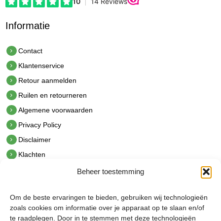
Informatie
Contact
Klantenservice
Retour aanmelden
Ruilen en retourneren
Algemene voorwaarden
Privacy Policy
Disclaimer
Klachten
Beheer toestemming
Contact
hetindustriehuis B.V.
Om de beste ervaringen te bieden, gebruiken wij technologieën
De Hoek 1 1601 MR Enkhuizen
zoals cookies om informatie over je apparaat op te slaan en/of
t.
0228 53 00 40
te raadplegen. Door in te stemmen met deze technologieën