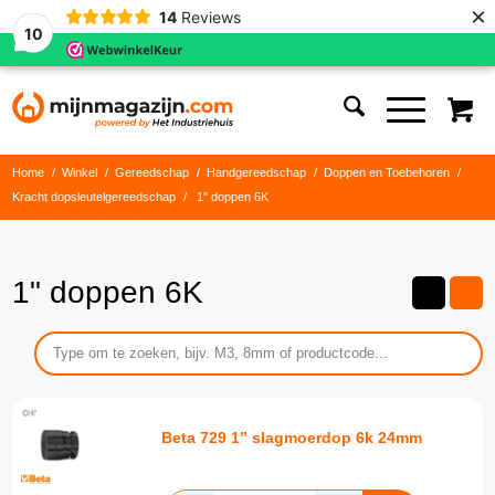
×
14
Reviews
10
Home
/
Winkel
/
Gereedschap
/
Handgereedschap
/
Doppen en Toebehoren
/
Kracht dopsleutelgereedschap
/
1" doppen 6K
1" doppen 6K
Beta 729 1” slagmoerdop 6k 24mm