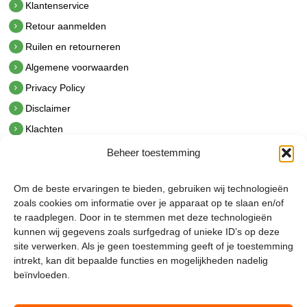
Klantenservice
Retour aanmelden
Ruilen en retourneren
Algemene voorwaarden
Privacy Policy
Disclaimer
Klachten
Beheer toestemming
Contact
hetindustriehuis B.V.
Om de beste ervaringen te bieden, gebruiken wij technologieën
De Hoek 1 1601 MR Enkhuizen
zoals cookies om informatie over je apparaat op te slaan en/of
t.
0228 53 00 40
te raadplegen. Door in te stemmen met deze technologieën
e.
info@hetindustriehuis.com
kunnen wij gegevens zoals surfgedrag of unieke ID’s op deze
KVK 51483904
site verwerken. Als je geen toestemming geeft of je toestemming
BTW NL850044522B01
intrekt, kan dit bepaalde functies en mogelijkheden nadelig
beïnvloeden.