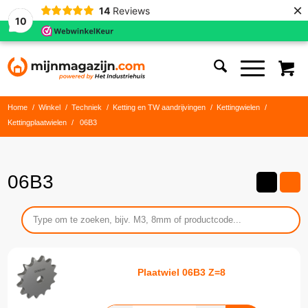
×
14
Reviews
10
Home
/
Winkel
/
Techniek
/
Ketting en TW aandrijvingen
/
Kettingwielen
/
Kettingplaatwielen
/
06B3
06B3
Plaatwiel 06B3 Z=8