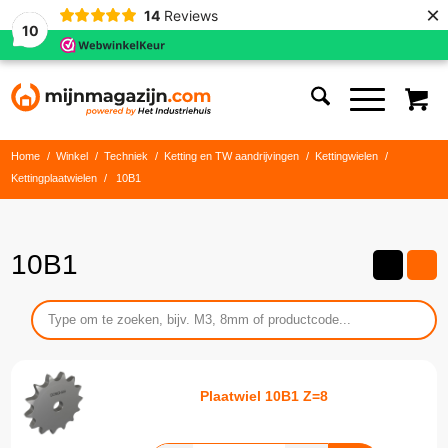
×
14
Reviews
10
Home
/
Winkel
/
Techniek
/
Ketting en TW aandrijvingen
/
Kettingwielen
/
Kettingplaatwielen
/
10B1
10B1
Plaatwiel 10B1 Z=8