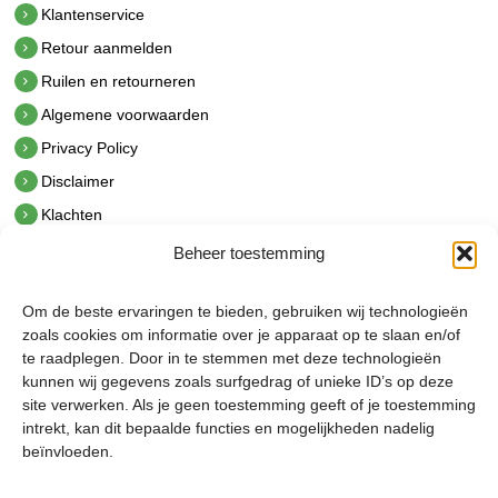
Klantenservice
Retour aanmelden
Ruilen en retourneren
Algemene voorwaarden
Privacy Policy
Disclaimer
Klachten
Beheer toestemming
Contact
hetindustriehuis B.V.
Om de beste ervaringen te bieden, gebruiken wij technologieën
De Hoek 1 1601 MR Enkhuizen
zoals cookies om informatie over je apparaat op te slaan en/of
t.
0228 53 00 40
te raadplegen. Door in te stemmen met deze technologieën
e.
info@hetindustriehuis.com
kunnen wij gegevens zoals surfgedrag of unieke ID’s op deze
KVK 51483904
site verwerken. Als je geen toestemming geeft of je toestemming
BTW NL850044522B01
intrekt, kan dit bepaalde functies en mogelijkheden nadelig
beïnvloeden.