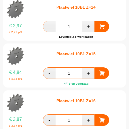
Plaatwiel 10B1 Z=14
€
2,97
€
2,97
p/1
Levertijd 3-5 werkdagen
Plaatwiel 10B1 Z=15
€
4,84
€
4,84
p/1
5 op voorraad
Plaatwiel 10B1 Z=16
€
3,87
€
3,87
p/1