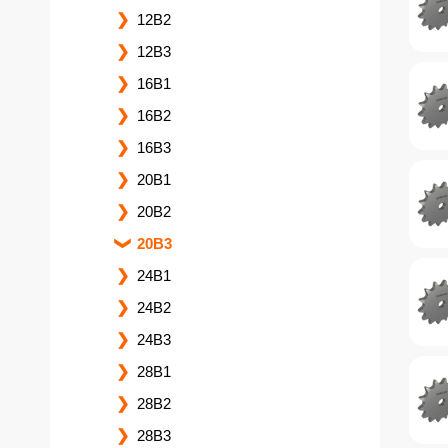
12B2
12B3
16B1
16B2
16B3
20B1
20B2
20B3
24B1
24B2
24B3
28B1
28B2
28B3