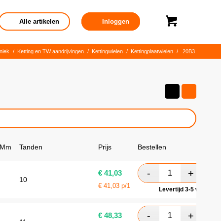
Alle artikelen
Inloggen
niek
/
Ketting en TW aandrijvingen
/
Kettingwielen
/
Kettingplaatwielen
/
20B3
 Mm
Tanden
Prijs
Bestellen
€
41,03
10
€
41,03
p/1
Levertijd 3-5 werkdag
€
48,33