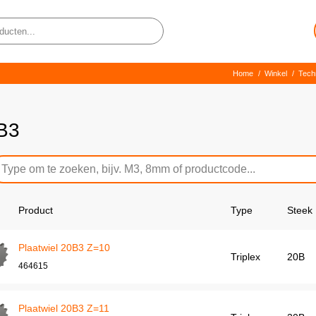
Home
/
Winkel
/
Tech
B3
Product
Type
Steek
Plaatwiel 20B3 Z=10
Triplex
20B
464615
Plaatwiel 20B3 Z=11