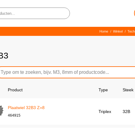
Home
/
Winkel
/
Tech
B3
Product
Type
Steek
Plaatwiel 32B3 Z=8
Triplex
32B
464915