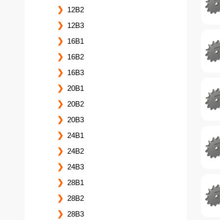
12B2
12B3
16B1
16B2
16B3
20B1
20B2
20B3
24B1
24B2
24B3
28B1
28B2
28B3