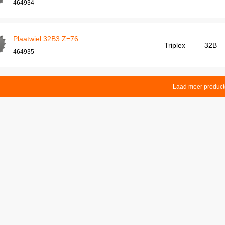
464934
Plaatwiel 32B3 Z=76
Triplex
32B
464935
Laad meer produc