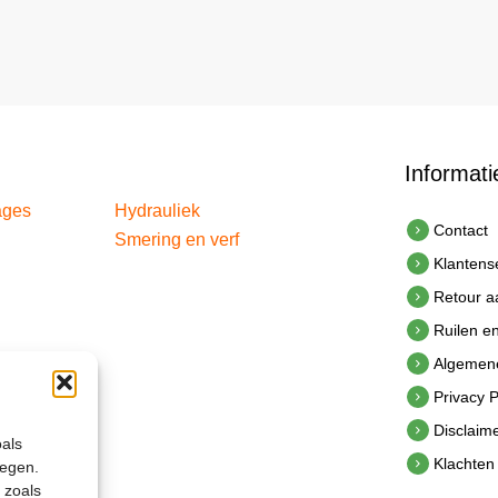
Informati
ages
Hydrauliek
Contact
Smering en verf
Klantens
Retour 
Ruilen e
Algemen
Privacy P
Disclaim
oals
Klachten
legen.
 zoals