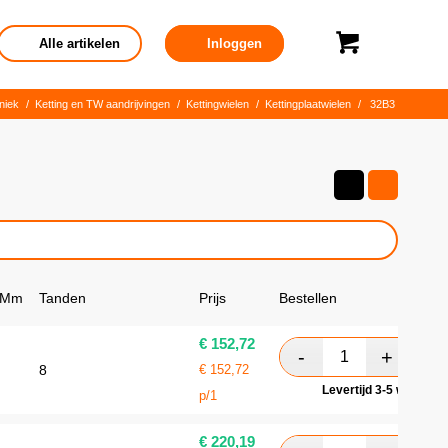
Alle artikelen
Inloggen
niek
/
Ketting en TW aandrijvingen
/
Kettingwielen
/
Kettingplaatwielen
/
32B3
 Mm
Tanden
Prijs
Bestellen
€
152,72
8
€
152,72
Levertijd 3-5 werkdag
p/1
€
220,19