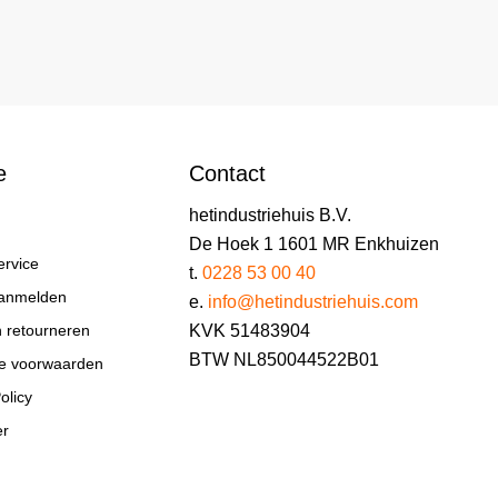
e
Contact
hetindustriehuis B.V.
De Hoek 1 1601 MR Enkhuizen
ervice
t.
0228 53 00 40
aanmelden
e.
info@hetindustriehuis.com
KVK 51483904
n retourneren
BTW NL850044522B01
e voorwaarden
olicy
er