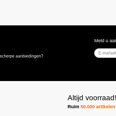
Meld u aan
E-
e scherpe aanbiedingen?
mailadres
(Vere
Altijd voorraad
Ruim
50.000 artikelen