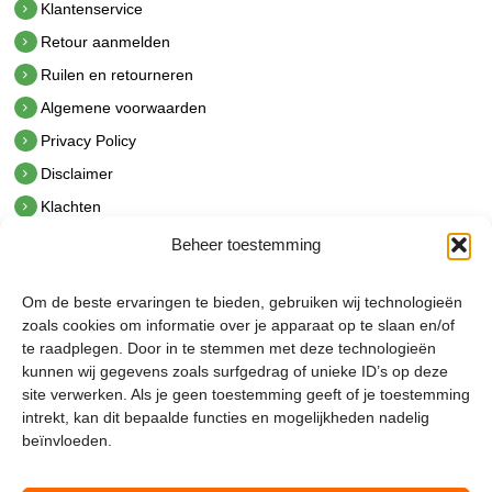
Klantenservice
Retour aanmelden
Ruilen en retourneren
Algemene voorwaarden
Privacy Policy
Disclaimer
Klachten
Beheer toestemming
Contact
hetindustriehuis B.V.
Om de beste ervaringen te bieden, gebruiken wij technologieën
De Hoek 1 1601 MR Enkhuizen
zoals cookies om informatie over je apparaat op te slaan en/of
t.
0228 53 00 40
te raadplegen. Door in te stemmen met deze technologieën
e.
info@hetindustriehuis.com
kunnen wij gegevens zoals surfgedrag of unieke ID’s op deze
KVK 51483904
site verwerken. Als je geen toestemming geeft of je toestemming
BTW NL850044522B01
intrekt, kan dit bepaalde functies en mogelijkheden nadelig
beïnvloeden.