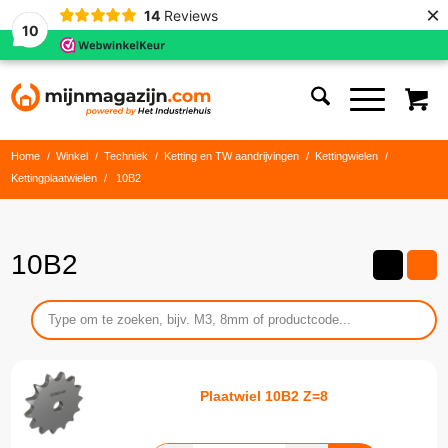
×
14
Reviews
10
Home
/
Winkel
/
Techniek
/
Ketting en TW aandrijvingen
/
Kettingwielen
/
Kettingplaatwielen
/
10B2
10B2
Plaatwiel 10B2 Z=8