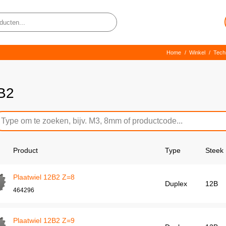
Home
/
Winkel
/
Tech
B2
Product
Type
Steek
Plaatwiel 12B2 Z=8
Duplex
12B
464296
Plaatwiel 12B2 Z=9