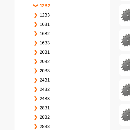
12B2
12B3
16B1
16B2
16B3
20B1
20B2
20B3
24B1
24B2
24B3
28B1
28B2
28B3