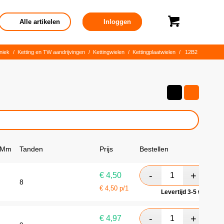
Alle artikelen
Inloggen
niek
/
Ketting en TW aandrijvingen
/
Kettingwielen
/
Kettingplaatwielen
/
12B2
 Mm
Tanden
Prijs
Bestellen
€
4,50
8
€
4,50
p/1
Levertijd 3-5 werkdag
€
4,97