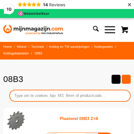
×
14
Reviews
10
Home
/
Winkel
/
Techniek
/
Ketting en TW aandrijvingen
/
Kettingwielen
/
Kettingplaatwielen
/
08B3
08B3
Plaatwiel 08B3 Z=8