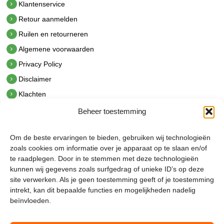
Klantenservice
Retour aanmelden
Ruilen en retourneren
Algemene voorwaarden
Privacy Policy
Disclaimer
Klachten
Beheer toestemming
Contact
hetindustriehuis B.V.
Om de beste ervaringen te bieden, gebruiken wij technologieën
De Hoek 1 1601 MR Enkhuizen
zoals cookies om informatie over je apparaat op te slaan en/of
t.
0228 53 00 40
te raadplegen. Door in te stemmen met deze technologieën
e.
info@hetindustriehuis.com
kunnen wij gegevens zoals surfgedrag of unieke ID’s op deze
KVK 51483904
site verwerken. Als je geen toestemming geeft of je toestemming
BTW NL850044522B01
intrekt, kan dit bepaalde functies en mogelijkheden nadelig
beïnvloeden.