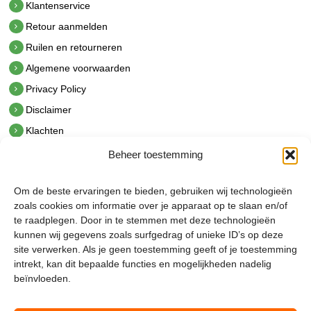
Klantenservice
Retour aanmelden
Ruilen en retourneren
Algemene voorwaarden
Privacy Policy
Disclaimer
Klachten
Beheer toestemming
Contact
hetindustriehuis B.V.
Om de beste ervaringen te bieden, gebruiken wij technologieën
De Hoek 1 1601 MR Enkhuizen
zoals cookies om informatie over je apparaat op te slaan en/of
t.
0228 53 00 40
te raadplegen. Door in te stemmen met deze technologieën
e.
info@hetindustriehuis.com
kunnen wij gegevens zoals surfgedrag of unieke ID’s op deze
KVK 51483904
site verwerken. Als je geen toestemming geeft of je toestemming
BTW NL850044522B01
intrekt, kan dit bepaalde functies en mogelijkheden nadelig
beïnvloeden.