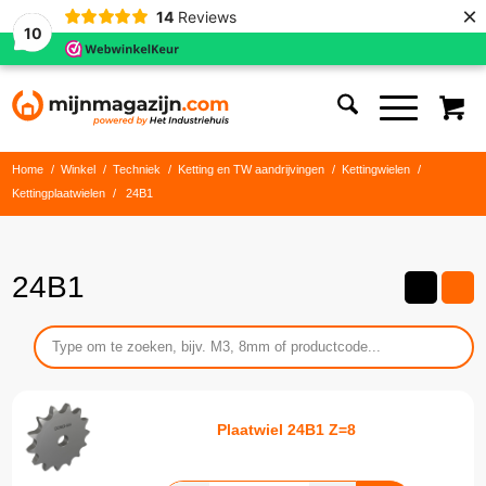
×
14
Reviews
10
Home
/
Winkel
/
Techniek
/
Ketting en TW aandrijvingen
/
Kettingwielen
/
Kettingplaatwielen
/
24B1
24B1
Plaatwiel 24B1 Z=8